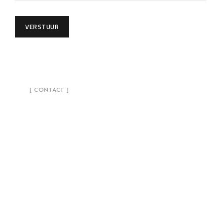
VERSTUUR
[ CONTACT ]
We zijn hier voor jou!
Pien B.V.
E-mail:
info@pienbv.nl