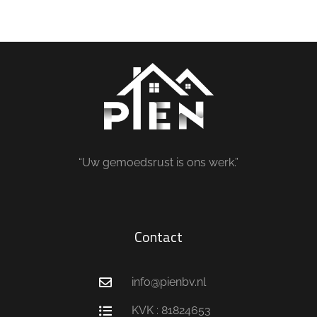
“Uw gemoedsrust is ons werk.”
Contact
info@pienbv.nl
KVK : 81824653